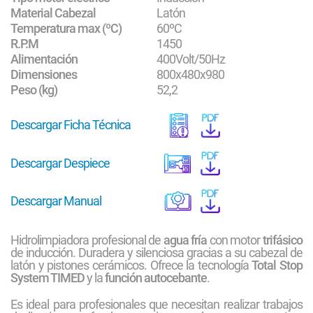
Material Cabezal
Latón
Temperatura max (ºC)
60ºC
R.P.M
1450
Alimentación
400Volt/50Hz
Dimensiones
800x480x980
Peso (kg)
52,2
Descargar Ficha Técnica
Descargar Despiece
Descargar Manual
Hidrolimpiadora profesional de
agua fría
con motor
trifásico
de inducción. Duradera y silenciosa gracias a su cabezal de
latón y pistones cerámicos. Ofrece la tecnología
Total Stop
System TIMED
y la
función autocebante
.
Es ideal para profesionales que necesitan realizar trabajos