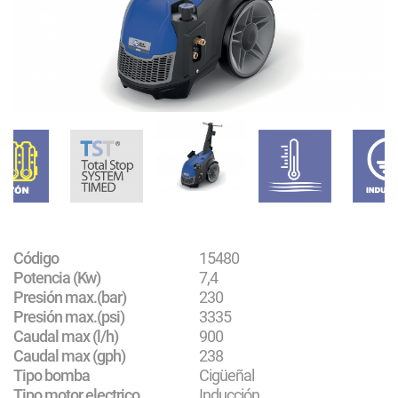
Código
15480
Potencia (Kw)
7,4
Presión max.(bar)
230
Presión max.(psi)
3335
Caudal max (l/h)
900
Caudal max (gph)
238
Tipo bomba
Cigüeñal
Tipo motor electrico
Inducción